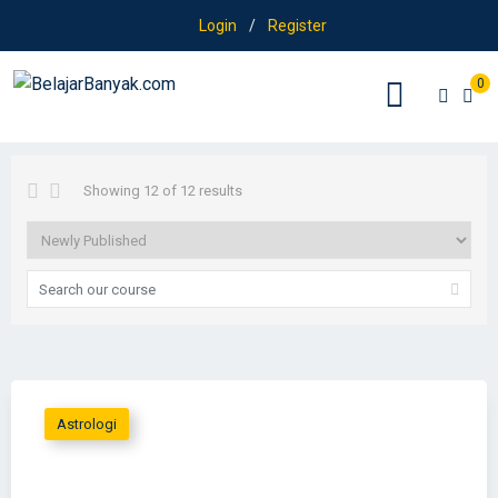
Login
/
Register
0
Showing 12 of 12 results
Astrologi