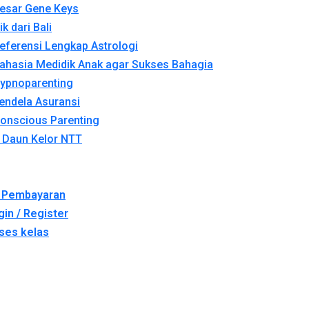
esar Gene Keys
k dari Bali
eferensi Lengkap Astrologi
ahasia Medidik Anak agar Sukses Bahagia
ypnoparenting
endela Asuransi
onscious Parenting
 Daun Kelor NTT
i Pembayaran
gin / Register
kses kelas