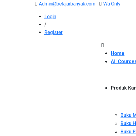
Admin@belajarbanyak.com
Wa Only
Login
/
Register
Home
All Course
Produk Ka
Buku M
Buku H
Buku P