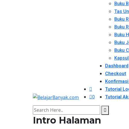
Buku B
Tas Uni
Buku R
Buku R
Buku H
Buku J
Buku C
Kapsul
Dashboard
Checkout
Konfirmas
Tutorial Lo
0
Tutorial A
Intro Halaman