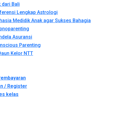
 dari Bali
ferensi Lengkap Astrologi
hasia Medidik Anak agar Sukses Bahagia
pnoparenting
ndela Asuransi
nscious Parenting
Daun Kelor NTT
 Pembayaran
in / Register
es kelas