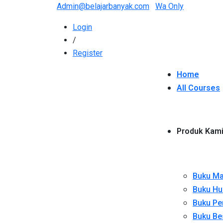
Admin@belajarbanyak.com
Wa Only
Login
/
Register
Home
All Courses
Produk Kam
Buku Ma
Buku Hu
Buku Pe
Buku Be