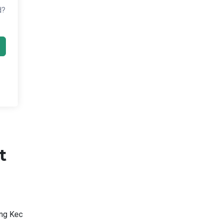
d?
t
ng Kec