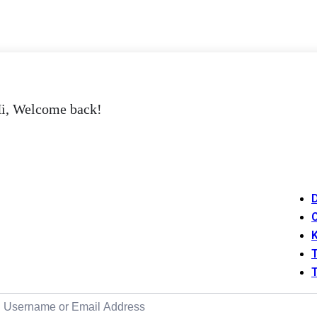
i, Welcome back!
T
T